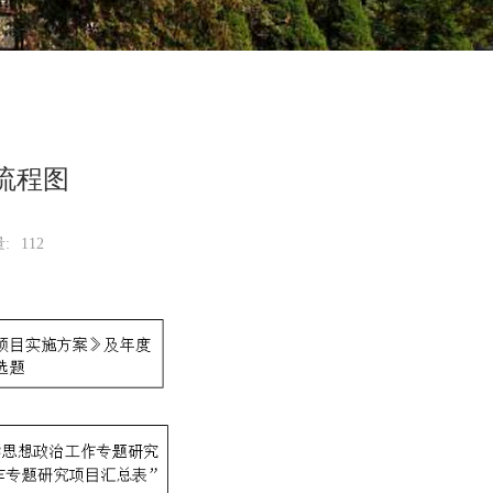
流程图
:
112