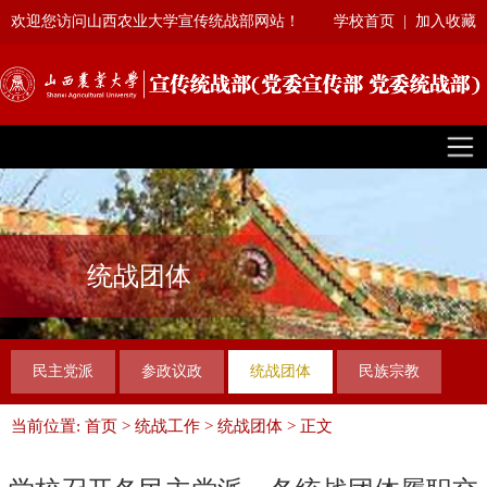
欢迎您访问山西农业大学宣传统战部网站！
学校首页
|
加入收藏
统战团体
民主党派
参政议政
统战团体
民族宗教
当前位置:
首页
>
统战工作
>
统战团体
> 正文