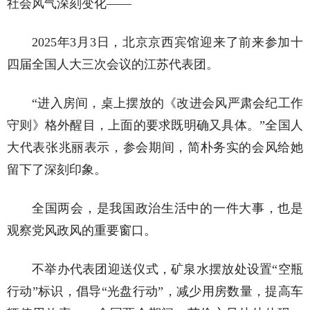
社会风气深刻变化——
2025年3月3日，北京京西宾馆迎来了前来参加十
四届全国人大三次会议的江苏代表团。
“进入房间，桌上摆放的《改进会风严肃会纪工作
守则》格外醒目，上面的要求既明确又具体。”全国人
大代表张兆丽表示，参会期间，简朴务实的会风给她
留下了深刻印象。
全国两会，是我国政治生活中的一件大事，也是
观察党风政风的重要窗口。
不举办代表团迎送仪式，矿泉水摆放处设置“空瓶
行动”标识，倡导“光盘行动”，减少用房数量，提高车