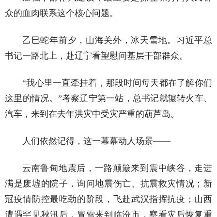
众的血肉联系这个核心问题。
乙巳蛇年前夕，山海关外，冰天雪地。习近平总
书记一路北上，赴辽宁看望慰问基层干部群众。
“我心里一直牵挂着，那段时间每天都在了解你们
这里的情况。”考察辽宁第一站，总书记就辗转火车、
汽车，来到在去年洪灾中受灾严重的葫芦岛。
人们依然记得，这一幕幕动人场景——
云南鲁甸地震后，一路颠簸来到震中峡谷，走进
满是废墟的院子，询问地震伤亡、抗震救灾情况；新
冠疫情防控最吃劲的阶段，飞赴武汉指挥抗疫；山西
遭遇罕见秋汛后，冒雪来到临汾市，察看灾后恢复重