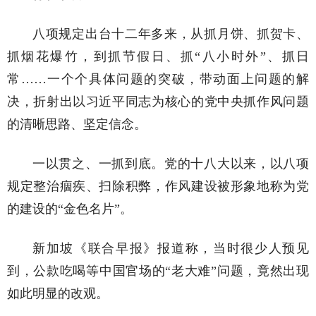
八项规定出台十二年多来，从抓月饼、抓贺卡、
抓烟花爆竹，到抓节假日、抓“八小时外”、抓日
常……一个个具体问题的突破，带动面上问题的解
决，折射出以习近平同志为核心的党中央抓作风问题
的清晰思路、坚定信念。
一以贯之、一抓到底。党的十八大以来，以八项
规定整治痼疾、扫除积弊，作风建设被形象地称为党
的建设的“金色名片”。
新加坡《联合早报》报道称，当时很少人预见
到，公款吃喝等中国官场的“老大难”问题，竟然出现
如此明显的改观。