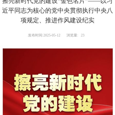
擦亮新时代党的建设“金色名片”——以习
近平同志为核心的党中央贯彻执行中央八
项规定、推进作风建设纪实
发布时间:2025-05-12
浏览量:
23