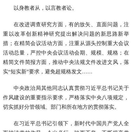
以身教者从，以言教者讼。
在改进调查研究方面，有的放矢、直面问题，注
重以改革创新精神研究提出解决问题的新思路新举
措；在精简会议活动方面，注重从源头控制重大会议
活动总量，严控中央会议活动会期、规模、规格；在
精简文件简报方面，推动中央法规文件改进文风，落
实“短实新”要求，避免超规格发文……
中央政治局其他同志认真贯彻习近平总书记关于
作风建设的重要指示要求，严格落实中央八项规定，
切实抓好分管领域、部门和所在地方的贯彻落实。
在习近平总书记引领下，新时代中国共产党人全