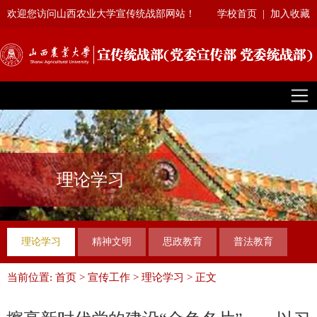
欢迎您访问山西农业大学宣传统战部网站！
学校首页
|
加入收藏
理论学习
理论学习
精神文明
思政教育
普法教育
当前位置:
首页
>
宣传工作
>
理论学习
> 正文