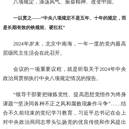
八项规定，涤荡风气、振奋精神、改变中国。
一以贯之——“中央八项规定不是五年、十年的规定，而
是长期有效的铁规矩、硬杠杠”
2024年岁末，北京中南海，一年一度的党内最高
层级民主生活会在此召开。
会议的一项重要议程，就是听取关于2024年中央
政治局贯彻执行中央八项规定情况的报告。
“领导干部要把锤炼党性、提高思想觉悟作为终身
课题”“坚决同各种不正之风和腐败现象作斗争”……结
合不久前结束的党纪学习教育，习近平总书记在会上
对中央政治局同志带头弘扬党的优良传统和作风提出