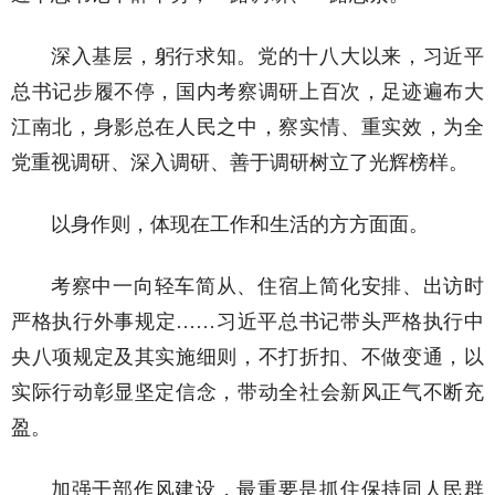
深入基层，躬行求知。党的十八大以来，习近平
总书记步履不停，国内考察调研上百次，足迹遍布大
江南北，身影总在人民之中，察实情、重实效，为全
党重视调研、深入调研、善于调研树立了光辉榜样。
以身作则，体现在工作和生活的方方面面。
考察中一向轻车简从、住宿上简化安排、出访时
严格执行外事规定……习近平总书记带头严格执行中
央八项规定及其实施细则，不打折扣、不做变通，以
实际行动彰显坚定信念，带动全社会新风正气不断充
盈。
加强干部作风建设，最重要是抓住保持同人民群