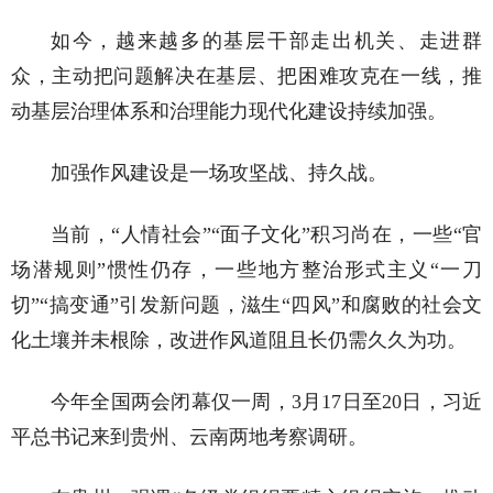
如今，越来越多的基层干部走出机关、走进群
众，主动把问题解决在基层、把困难攻克在一线，推
动基层治理体系和治理能力现代化建设持续加强。
加强作风建设是一场攻坚战、持久战。
当前，“人情社会”“面子文化”积习尚在，一些“官
场潜规则”惯性仍存，一些地方整治形式主义“一刀
切”“搞变通”引发新问题，滋生“四风”和腐败的社会文
化土壤并未根除，改进作风道阻且长仍需久久为功。
今年全国两会闭幕仅一周，3月17日至20日，习近
平总书记来到贵州、云南两地考察调研。