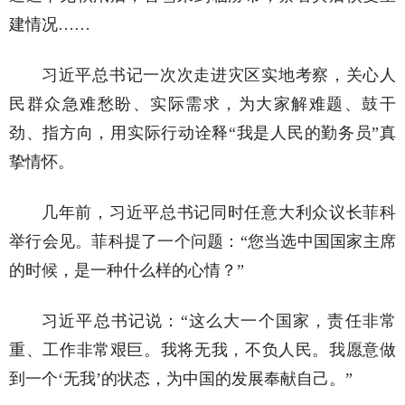
建情况……
习近平总书记一次次走进灾区实地考察，关心人
民群众急难愁盼、实际需求，为大家解难题、鼓干
劲、指方向，用实际行动诠释“我是人民的勤务员”真
挚情怀。
几年前，习近平总书记同时任意大利众议长菲科
举行会见。菲科提了一个问题：“您当选中国国家主席
的时候，是一种什么样的心情？”
习近平总书记说：“这么大一个国家，责任非常
重、工作非常艰巨。我将无我，不负人民。我愿意做
到一个‘无我’的状态，为中国的发展奉献自己。”