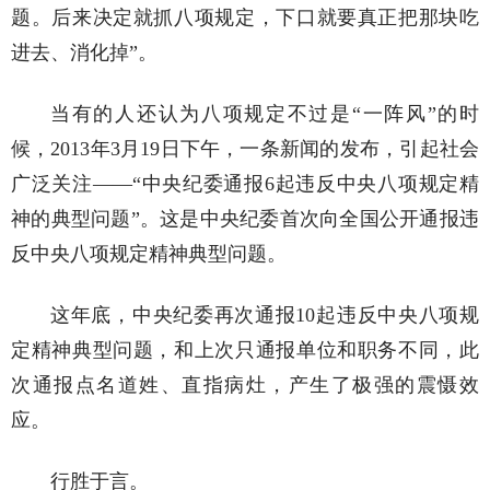
题。后来决定就抓八项规定，下口就要真正把那块吃
进去、消化掉”。
当有的人还认为八项规定不过是“一阵风”的时
候，2013年3月19日下午，一条新闻的发布，引起社会
广泛关注——“中央纪委通报6起违反中央八项规定精
神的典型问题”。这是中央纪委首次向全国公开通报违
反中央八项规定精神典型问题。
这年底，中央纪委再次通报10起违反中央八项规
定精神典型问题，和上次只通报单位和职务不同，此
次通报点名道姓、直指病灶，产生了极强的震慑效
应。
行胜于言。