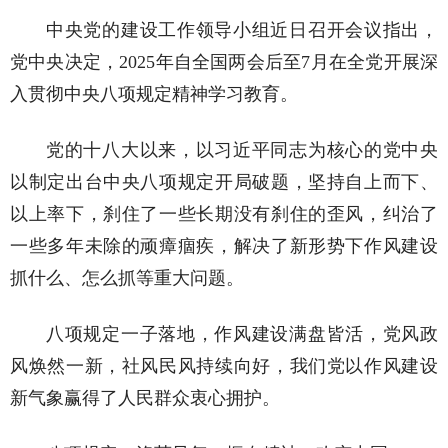
中央党的建设工作领导小组近日召开会议指出，
党中央决定，2025年自全国两会后至7月在全党开展深
入贯彻中央八项规定精神学习教育。
党的十八大以来，以习近平同志为核心的党中央
以制定出台中央八项规定开局破题，坚持自上而下、
以上率下，刹住了一些长期没有刹住的歪风，纠治了
一些多年未除的顽瘴痼疾，解决了新形势下作风建设
抓什么、怎么抓等重大问题。
八项规定一子落地，作风建设满盘皆活，党风政
风焕然一新，社风民风持续向好，我们党以作风建设
新气象赢得了人民群众衷心拥护。